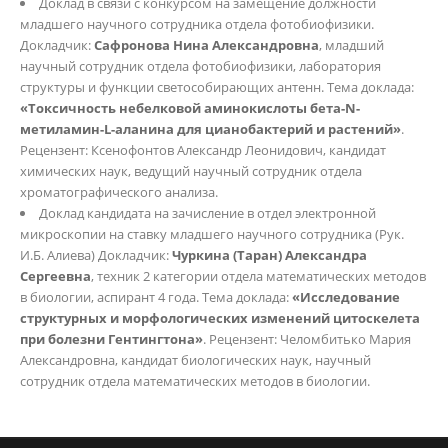
Доклад в связи с конкурсом на замещение должности
младшего научного сотрудника отдела фотобиофизики.
Докладчик:
Сафронова Нина Александровна
, младший
научный сотрудник отдела фотобиофизики, лаборатория
структуры и функции светособирающих антенн. Тема доклада:
«Токсичность небелковой аминокислоты бета-N-
метиламин-L-аланина для цианобактерий и растений»
.
Рецензент: Ксенофонтов Александр Леонидович, кандидат
химических наук, ведущий научный сотрудник отдела
хроматографического анализа.
Доклад кандидата на зачисление в отдел электронной
микроскопии на ставку младшего научного сотрудника (Рук.
И.Б. Алиева) Докладчик:
Чуркина (Таран) Александра
Сергеевна
, техник 2 категории отдела математических методов
в биологии, аспирант 4 года. Тема доклада:
«Исследование
структурных и морфологических изменений цитоскелета
при болезни Гентингтона»
. Рецензент: Челомбитько Мария
Александровна, кандидат биологических наук, научный
сотрудник отдела математических методов в биологии.