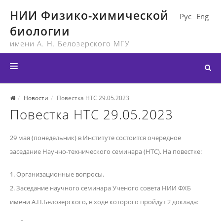
НИИ Физико-химической
Рус
Eng
биологии
имени А. Н. Белозерского МГУ
ГЛАВНАЯ
Новости
Повестка НТС 29.05.2023
Повестка НТС 29.05.2023
СТРУКТУРА ИНСТИТУТА
НОВОСТИ
29 мая (понедельник) в Институте состоится очередное
МЕРОПРИЯТИЯ
заседание Научно-технического семинара (НТС). На повестке:
ДОКУМЕНТЫ
1. Организационные вопросы.
2. Заседание научного семинара Ученого совета НИИ ФХБ
КОНТАКТЫ
имени А.Н.Белозерского, в ходе которого пройдут 2 доклада:
ССЫЛКИ